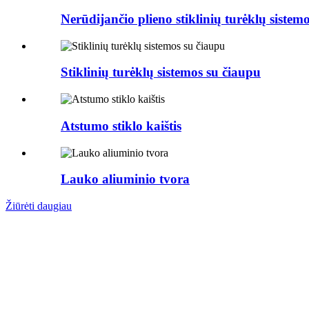
Nerūdijančio plieno stiklinių turėklų sistem
Stiklinių turėklų sistemos su čiaupu
Atstumo stiklo kaištis
Lauko aliuminio tvora
Žiūrėti daugiau