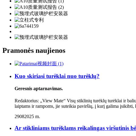
Pramonės naujienos
Kuo skiriasi turėklai nuo turėklų?
Geresnis aptarnavimas.
Redaktorius: „View Mate“ Visų stiklinių turėklų turėklai ir bali
laiptams ir rampoms, jie suteikia paviršių, į kurį galima įsikibti, 
29
08
2025 m.
Ar stikliniams turėklams reikalingas viršutinis bė