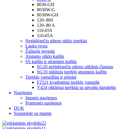
8030-GH
8030W-G
8030W-GH
120–80S
120–80 A
110-65S
110-65A
Nerūdijančio plieno stiklo turėklai
Lauko tvora
Žaliuzių pergala
Atstumo stiklo kaištis
SS kaištis ir atraminis kaištis
SG20 nerūdijančio plieno stiklinis čiaupas
SG10 stiklinių turėklų atraminis kaištis
Turėklų vamzdžiai ir priedai
F2521 kvadratinis turėklų vamzdis
Y424 stikliniai turėklai su apvaliu dangteliu
Naujienos
Įmonės naujienos
Pramonės naujienos
DUK
Susisiekite su mumis