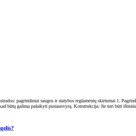
ustrados: pagrindiniai saugos ir statybos reglamentų skirtumai 1. Pagrind
kad būtų galima palaikyti pusiausvyrą. Konstrukcija: Jie turi būti ištisinia
gelis?