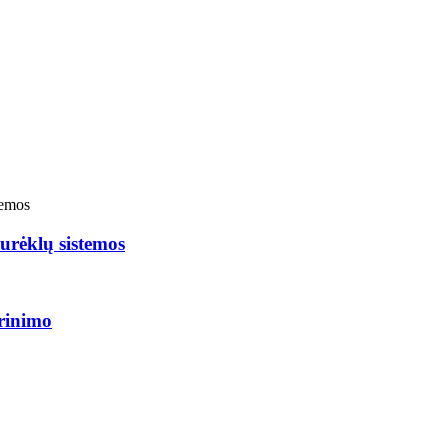
turėklų sistemos
irinimo