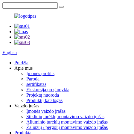
English
Pradžia
Apie mus
Įmonės profilis
Paroda
sertifikatas
Ekskursija po gamyklą
Projektų nuoroda
Produktų katalogas
Vaizdo įrašas
Įmonės vaizdo įrašas
Stiklinių turėklų montavimo vaizdo įrašas
Aliuminio turėklų montavimo vaizdo įrašas
Žaliuzių / pergolų montavimo vaizdo įrašas
Produktai