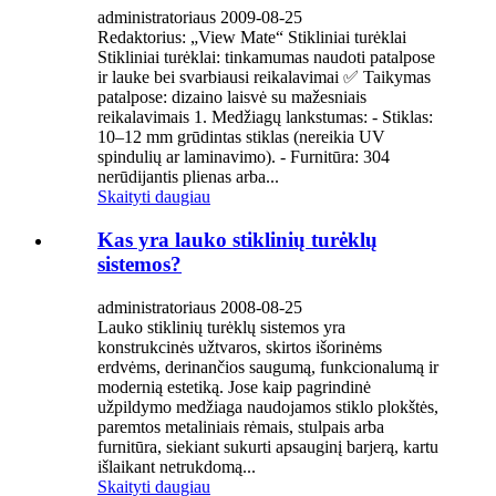
administratoriaus 2009-08-25
Redaktorius: „View Mate“ Stikliniai turėklai
Stikliniai turėklai: tinkamumas naudoti patalpose
ir lauke bei svarbiausi reikalavimai ✅ Taikymas
patalpose: dizaino laisvė su mažesniais
reikalavimais 1. Medžiagų lankstumas: - Stiklas:
10–12 mm grūdintas stiklas (nereikia UV
spindulių ar laminavimo). - Furnitūra: 304
nerūdijantis plienas arba...
Skaityti daugiau
Kas yra lauko stiklinių turėklų
sistemos?
administratoriaus 2008-08-25
Lauko stiklinių turėklų sistemos yra
konstrukcinės užtvaros, skirtos išorinėms
erdvėms, derinančios saugumą, funkcionalumą ir
modernią estetiką. Jose kaip pagrindinė
užpildymo medžiaga naudojamos stiklo plokštės,
paremtos metaliniais rėmais, stulpais arba
furnitūra, siekiant sukurti apsauginį barjerą, kartu
išlaikant netrukdomą...
Skaityti daugiau