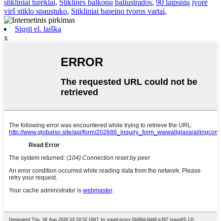
stikliniai turėklai
,
Stiklinės balkonų baliustrados
,
90 laipsnių įvorė
virš stiklo spaustuko
,
Stikliniai baseino tvoros vartai
,
Siųsti el. laišką
x