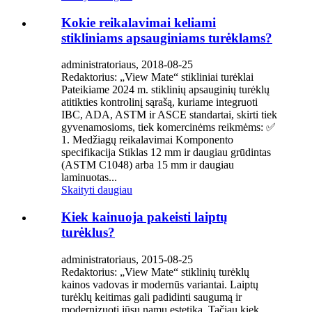
Kokie reikalavimai keliami
stikliniams apsauginiams turėklams?
administratoriaus, 2018-08-25
Redaktorius: „View Mate“ stikliniai turėklai
Pateikiame 2024 m. stiklinių apsauginių turėklų
atitikties kontrolinį sąrašą, kuriame integruoti
IBC, ADA, ASTM ir ASCE standartai, skirti tiek
gyvenamosioms, tiek komercinėms reikmėms: ✅
1. Medžiagų reikalavimai Komponento
specifikacija Stiklas 12 mm ir daugiau grūdintas
(ASTM C1048) arba 15 mm ir daugiau
laminuotas...
Skaityti daugiau
Kiek kainuoja pakeisti laiptų
turėklus?
administratoriaus, 2015-08-25
Redaktorius: „View Mate“ stiklinių turėklų
kainos vadovas ir modernūs variantai. Laiptų
turėklų keitimas gali padidinti saugumą ir
modernizuoti jūsų namų estetiką. Tačiau kiek