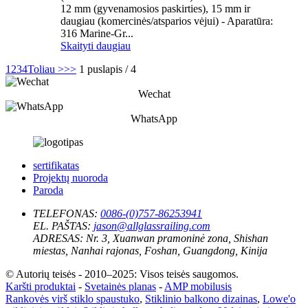
12 mm (gyvenamosios paskirties), 15 mm ir
daugiau (komercinės/atsparios vėjui) - Aparatūra:
316 Marine-Gr...
Skaityti daugiau
1
2
3
4
Toliau >
>>
1 puslapis / 4
Wechat
WhatsApp
sertifikatas
Projektų nuoroda
Paroda
TELEFONAS:
0086-(0)757-86253941
EL. PAŠTAS:
jason@allglassrailing.com
ADRESAS:
Nr. 3, Xuanwan pramoninė zona, Shishan
miestas, Nanhai rajonas, Foshan, Guangdong, Kinija
© Autorių teisės - 2010–2025: Visos teisės saugomos.
Karšti produktai
-
Svetainės planas
-
AMP mobilusis
Rankovės virš stiklo spaustuko
,
Stiklinio balkono dizainas
,
Lowe'o