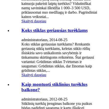
kainuoja pakeisti laiptų turėklus? Vidutiniškai
namų savininkai išleidžia 1 000–3 500 USD,
priklausomai nuo medžiagų ir darbo. Pagrindiniai
kainos veiksniai...
Skaityti daugiau
Koks stiklas geriausias turėklams
administratoriaus, 2014-08-25
Koks stiklas geriausias turėklams? Renkantis
geriausią stiklą turėklams, keletas stiklo rūšių
išsiskiria savo unikaliomis savybėmis ir
tinkamumu skirtingoms reikmėms. Štai geriausi
variantai: Grūdintas stiklas Tvirtumas ir
saugumas: Grūdintas stiklas, dar žinomas kaip
grūdintas stiklas,...
Skaityti daugiau
Kaip montuoti stiklinius turėklus
balkone?
administratoriaus, 2012-08-25
Stiklinių turėklų įrengimas balkone yra puikus
būdas padidinti saugumą ir kartu išlaikyti