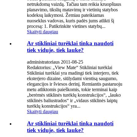
netrukdomą vaizdą. Tačiau tam reikia kruopštaus
planavimo, tikslių matavimų ir vietinių statybos
kodeksų laikymosi. Žemiau pateikiamas
nuoseklus vadovas, kuris padės jums atlikti šį
procesą: 1. Patikrinkite vietines statybų...
Skaityti daugiau
Ar stikliniai turėklai tinka naudoti
tiek viduje, tiek lauke?
administratoriaus 2011-08-25
Redaktorius: „View Mate“ Stikliniai turėklai
Stikliniai turėklai yra madingi tiek interjero, tiek
eksterjero dizaine, siūlydami vientisą saugumo,
elegancijos ir šviesos derinį. Remiantis pastaruoju
metu atliktomis paieškomis, tokie terminai kaip
„berėmės stiklinės turėklų konstrukcijos“, „lauko
stiklinės baliustrados“ ir „vidaus stiklinės laiptų
turėklų konstrukcijos“ yra...
Skaityti daugiau
Ar stikliniai turėklai tinka naudoti
tiek viduje, tiek lauke?