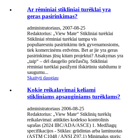
Ar rėminiai stikliniai turėklai yra
geras pasirinkimas?
administratoriaus, 2007-08-25
Redaktorius: „View Mate“ Stikliniai turėklai
Stikliniai rėminiai turėklai tampa vis
populiaresniu pasirinkimu tiek gyvenamosioms,
tiek komercinėms erdvėms. Bet ar jie yra geras
pasirinkimas jūsų kitam projektui? Atsakymas yra
„taip“ – dėl daugelio priežasčių. Stikliniai
rėminiai turėklai pasižymi išskirtiniu stabilumu ir
saugumu...
Skaityti daugiau
Kokie reikalavimai keliami
stikliniams apsauginiams turėklams?
administratoriaus 2006-08-25
Redaktorius: „View Mate“ Stiklinių turėklų
reikalavimai: atitikties kodekso kontrolinis
sąrašas (2024 IBC/ADA/ASCE) 1. Medžiagų
specifikacijos - Stiklas: grūdintas arba laminuotas
(ASTM C1048 / ANSI Z97.1) Minimalus storis: