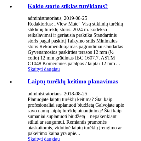
Kokio storio stiklas turėklams?
administratoriaus, 2019-08-25
Redaktorius: „View Mate“ Visų stiklinių turėklų
stiklinių turėklų storis: 2024 m. kodekso
reikalavimai ir geriausia praktika Standartinis
storis pagal paskirtį Taikymo sritis Minimalus
storis Rekomenduojamas pagrindiniai standartas
Gyvenamosios paskirties terasos 12 mm (½
colio) 12 mm grūdintas IBC 1607.7, ASTM
C1048 Komercinės patalpos / laiptai 12 mm ...
Skaityti daugiau
Laiptų turėklų keitimo planavimas
administratoriaus, 2018-08-25
Planuojate laiptų turėklų keitimą? Štai kaip
profesionaliai suplanuoti biudžetą Galvojate apie
savo namų laiptų turėklų atnaujinimą? Štai kaip
sumaniai suplanuoti biudžetą – nepakenkiant
stiliui ar saugumui. Remiantis pramonės
ataskaitomis, vidutinė laiptų turėklų įrengimo ar
pakeitimo kaina yra apie...
Skaityti daugiau