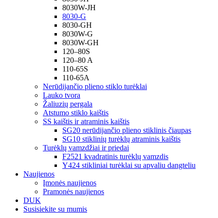
8030W-JH
8030-G
8030-GH
8030W-G
8030W-GH
120–80S
120–80 A
110-65S
110-65A
Nerūdijančio plieno stiklo turėklai
Lauko tvora
Žaliuzių pergala
Atstumo stiklo kaištis
SS kaištis ir atraminis kaištis
SG20 nerūdijančio plieno stiklinis čiaupas
SG10 stiklinių turėklų atraminis kaištis
Turėklų vamzdžiai ir priedai
F2521 kvadratinis turėklų vamzdis
Y424 stikliniai turėklai su apvaliu dangteliu
Naujienos
Įmonės naujienos
Pramonės naujienos
DUK
Susisiekite su mumis