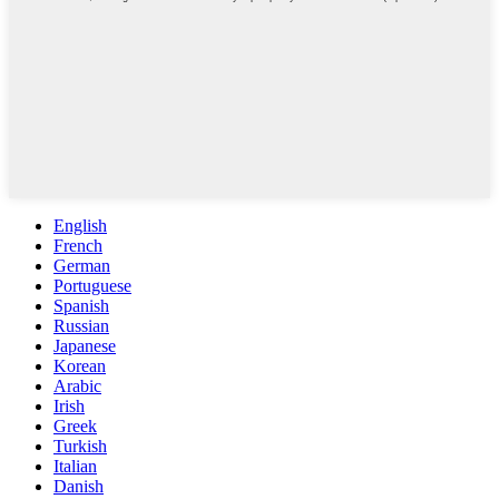
English
French
German
Portuguese
Spanish
Russian
Japanese
Korean
Arabic
Irish
Greek
Turkish
Italian
Danish