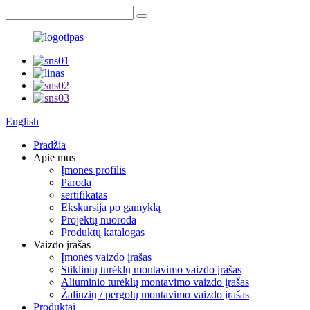
English
Pradžia
Apie mus
Įmonės profilis
Paroda
sertifikatas
Ekskursija po gamyklą
Projektų nuoroda
Produktų katalogas
Vaizdo įrašas
Įmonės vaizdo įrašas
Stiklinių turėklų montavimo vaizdo įrašas
Aliuminio turėklų montavimo vaizdo įrašas
Žaliuzių / pergolų montavimo vaizdo įrašas
Produktai