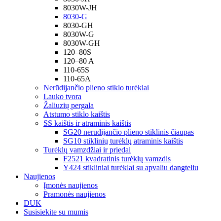
8030W-JH
8030-G
8030-GH
8030W-G
8030W-GH
120–80S
120–80 A
110-65S
110-65A
Nerūdijančio plieno stiklo turėklai
Lauko tvora
Žaliuzių pergala
Atstumo stiklo kaištis
SS kaištis ir atraminis kaištis
SG20 nerūdijančio plieno stiklinis čiaupas
SG10 stiklinių turėklų atraminis kaištis
Turėklų vamzdžiai ir priedai
F2521 kvadratinis turėklų vamzdis
Y424 stikliniai turėklai su apvaliu dangteliu
Naujienos
Įmonės naujienos
Pramonės naujienos
DUK
Susisiekite su mumis