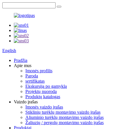
English
Pradžia
Apie mus
Įmonės profilis
Paroda
sertifikatas
Ekskursija po gamyklą
Projektų nuoroda
Produktų katalogas
Vaizdo įrašas
Įmonės vaizdo įrašas
Stiklinių turėklų montavimo vaizdo įrašas
Aliuminio turėklų montavimo vaizdo įrašas
Žaliuzių / pergolų montavimo vaizdo įrašas
Produktai