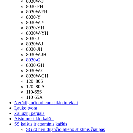
8030W-F
8030-FH
8030W-FH
8030-Y
8030W-Y
8030-YH
8030W-YH
8030-J
8030W-J
8030-JH
8030W-JH
8030-G
8030-GH
8030W-G
8030W-GH
120–80S
120–80 A
110-65S
110-65A
Nerūdijančio plieno stiklo turėklai
Lauko tvora
Žaliuzių pergala
Atstumo stiklo kaištis
SS kaištis ir atraminis kaištis
SG20 nerūdijančio plieno stiklinis čiaupas