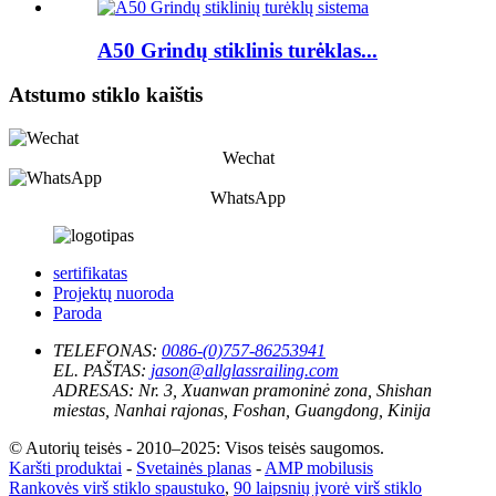
A50 Grindų stiklinis turėklas...
Atstumo stiklo kaištis
Wechat
WhatsApp
sertifikatas
Projektų nuoroda
Paroda
TELEFONAS:
0086-(0)757-86253941
EL. PAŠTAS:
jason@allglassrailing.com
ADRESAS:
Nr. 3, Xuanwan pramoninė zona, Shishan
miestas, Nanhai rajonas, Foshan, Guangdong, Kinija
© Autorių teisės - 2010–2025: Visos teisės saugomos.
Karšti produktai
-
Svetainės planas
-
AMP mobilusis
Rankovės virš stiklo spaustuko
,
90 laipsnių įvorė virš stiklo