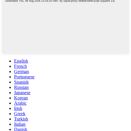
English
French
German
Portuguese
Spanish
Russian
Japanese
Korean
Arabic
Irish
Greek
Turkish
Italian
Danish