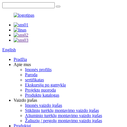
English
Pradžia
Apie mus
Įmonės profilis
Paroda
sertifikatas
Ekskursija po gamyklą
Projektų nuoroda
Produktų katalogas
Vaizdo įrašas
Įmonės vaizdo įrašas
Stiklinių turėklų montavimo vaizdo įrašas
Aliuminio turėklų montavimo vaizdo įrašas
Žaliuzių / pergolų montavimo vaizdo įrašas
Produktai