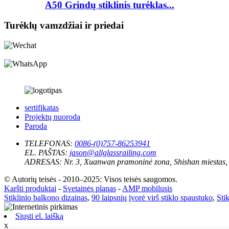
A50 Grindų stiklinis turėklas...
Turėklų vamzdžiai ir priedai
sertifikatas
Projektų nuoroda
Paroda
TELEFONAS:
0086-(0)757-86253941
EL. PAŠTAS:
jason@allglassrailing.com
ADRESAS:
Nr. 3, Xuanwan pramoninė zona, Shishan miestas,
© Autorių teisės - 2010–2025: Visos teisės saugomos.
Karšti produktai
-
Svetainės planas
-
AMP mobilusis
Stiklinio balkono dizainas
,
90 laipsnių įvorė virš stiklo spaustuko
,
Sti
Siųsti el. laišką
x