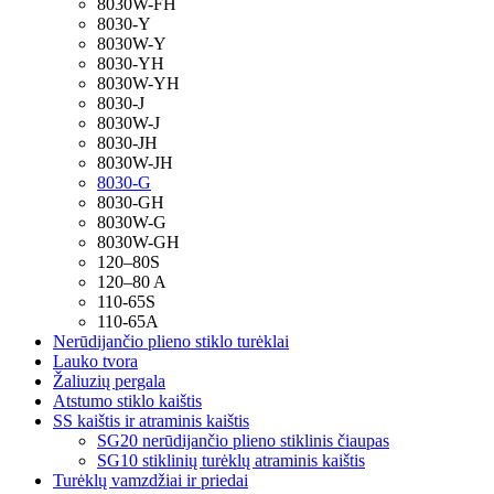
8030W-FH
8030-Y
8030W-Y
8030-YH
8030W-YH
8030-J
8030W-J
8030-JH
8030W-JH
8030-G
8030-GH
8030W-G
8030W-GH
120–80S
120–80 A
110-65S
110-65A
Nerūdijančio plieno stiklo turėklai
Lauko tvora
Žaliuzių pergala
Atstumo stiklo kaištis
SS kaištis ir atraminis kaištis
SG20 nerūdijančio plieno stiklinis čiaupas
SG10 stiklinių turėklų atraminis kaištis
Turėklų vamzdžiai ir priedai