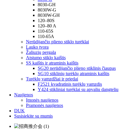
8030-GH
8030W-G
8030W-GH
120–80S
120–80 A
110-65S
110-65A
Nerūdijančio plieno stiklo turėklai
Lauko tvora
Žaliuzių pergala
Atstumo stiklo kaištis
SS kaištis ir atraminis kaištis
SG20 nerūdijančio plieno stiklinis čiaupas
SG10 stiklinių turėklų atraminis kaištis
Turėklų vamzdžiai ir priedai
F2521 kvadratinis turėklų vamzdis
Y424 stikliniai turėklai su apvaliu dangteliu
Naujienos
Įmonės naujienos
Pramonės naujienos
DUK
Susisiekite su mumis