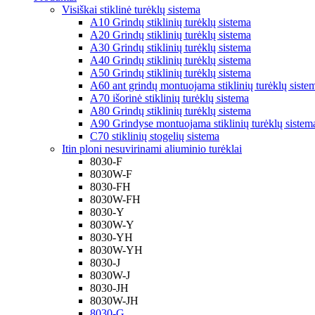
Visiškai stiklinė turėklų sistema
A10 Grindų stiklinių turėklų sistema
A20 Grindų stiklinių turėklų sistema
A30 Grindų stiklinių turėklų sistema
A40 Grindų stiklinių turėklų sistema
A50 Grindų stiklinių turėklų sistema
A60 ant grindų montuojama stiklinių turėklų siste
A70 išorinė stiklinių turėklų sistema
A80 Grindų stiklinių turėklų sistema
A90 Grindyse montuojama stiklinių turėklų sistem
C70 stiklinių stogelių sistema
Itin ploni nesuvirinami aliuminio turėklai
8030-F
8030W-F
8030-FH
8030W-FH
8030-Y
8030W-Y
8030-YH
8030W-YH
8030-J
8030W-J
8030-JH
8030W-JH
8030-G