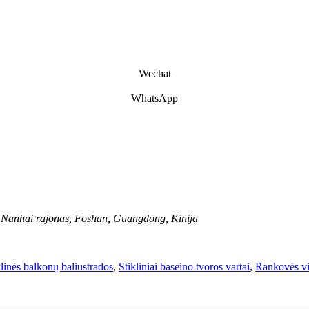
Wechat
WhatsApp
 Nanhai rajonas, Foshan, Guangdong, Kinija
klinės balkonų baliustrados
,
Stikliniai baseino tvoros vartai
,
Rankovės vir