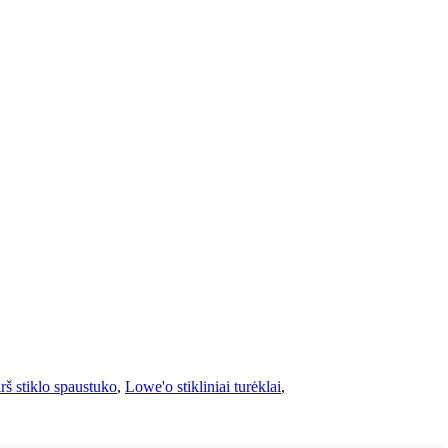
š stiklo spaustuko
,
Lowe'o stikliniai turėklai
,