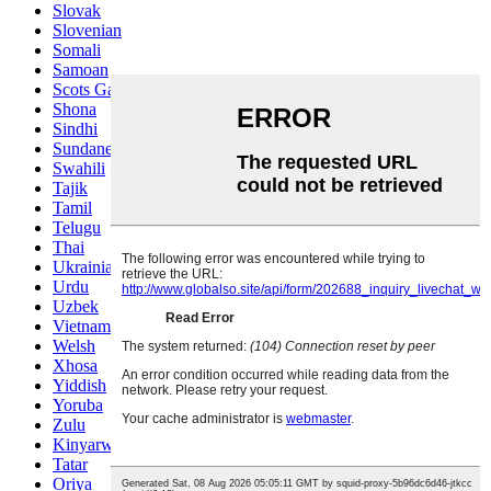
Slovak
Slovenian
Somali
Samoan
Scots Gaelic
Shona
Sindhi
Sundanese
Swahili
Tajik
Tamil
Telugu
Thai
Ukrainian
Urdu
Uzbek
Vietnamese
Welsh
Xhosa
Yiddish
Yoruba
Zulu
Kinyarwanda
Tatar
Oriya