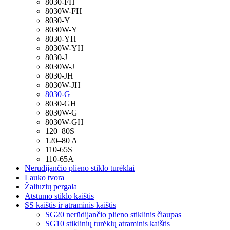
8030-FH
8030W-FH
8030-Y
8030W-Y
8030-YH
8030W-YH
8030-J
8030W-J
8030-JH
8030W-JH
8030-G
8030-GH
8030W-G
8030W-GH
120–80S
120–80 A
110-65S
110-65A
Nerūdijančio plieno stiklo turėklai
Lauko tvora
Žaliuzių pergala
Atstumo stiklo kaištis
SS kaištis ir atraminis kaištis
SG20 nerūdijančio plieno stiklinis čiaupas
SG10 stiklinių turėklų atraminis kaištis