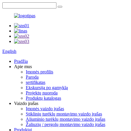
English
Pradžia
Apie mus
Įmonės profilis
Paroda
sertifikatas
Ekskursija po gamyklą
Projektų nuoroda
Produktų katalogas
Vaizdo įrašas
Įmonės vaizdo įrašas
Stiklinių turėklų montavimo vaizdo įrašas
Aliuminio turėklų montavimo vaizdo įrašas
Žaliuzių / pergolų montavimo vaizdo įrašas
Produktai