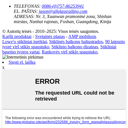
TELEFONAS:
0086-(0)757-86253941
EL. PAŠTAS:
jason@allglassrailing.com
ADRESAS:
Nr. 3, Xuanwan pramoninė zona, Shishan
miestas, Nanhai rajonas, Foshan, Guangdong, Kinija
© Autorių teisės - 2010–2025: Visos teisės saugomos.
Karšti produktai
-
Svetainės planas
-
AMP mobilusis
Lowe'o stikliniai turėklai
,
Stiklinės balkonų baliustrados
,
90 laipsnių
įvorė virš stiklo spaustuko
,
Stiklinio balkono dizainas
,
Stikliniai
baseino tvoros vartai
,
Rankovės virš stiklo spaustuko
,
Siųsti el. laišką
x