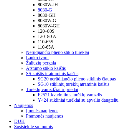
8030W-JH
8030-G
8030-GH
8030W-G
8030W-GH
120–80S
120–80 A
110-65S
110-65A
Nerūdijančio plieno stiklo turėklai
Lauko tvora
Žaliuzių pergala
Atstumo stiklo kaištis
SS kaištis ir atraminis kaištis
SG20 nerūdijančio plieno stiklinis čiaupas
SG10 stiklinių turėklų atraminis kaištis
Turėklų vamzdžiai ir priedai
F2521 kvadratinis turėklų vamzdis
Y424 stikliniai turėklai su apvaliu dangteliu
Naujienos
Įmonės naujienos
Pramonės naujienos
DUK
Susisiekite su mumis