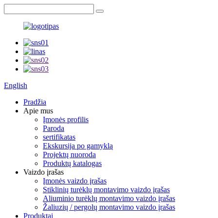
English
Pradžia
Apie mus
Įmonės profilis
Paroda
sertifikatas
Ekskursija po gamyklą
Projektų nuoroda
Produktų katalogas
Vaizdo įrašas
Įmonės vaizdo įrašas
Stiklinių turėklų montavimo vaizdo įrašas
Aliuminio turėklų montavimo vaizdo įrašas
Žaliuzių / pergolų montavimo vaizdo įrašas
Produktai