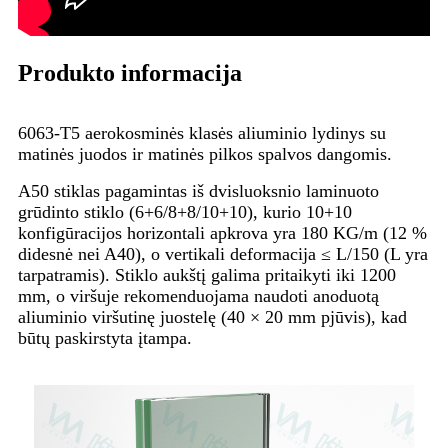
Produkto informacija
6063-T5 aerokosminės klasės aliuminio lydinys su
matinės juodos ir matinės pilkos spalvos dangomis.
A50 stiklas pagamintas iš dvisluoksnio laminuoto
grūdinto stiklo (6+6/8+8/10+10), kurio 10+10
konfigūracijos horizontali apkrova yra 180 KG/m (12 %
didesnė nei A40), o vertikali deformacija ≤ L/150 (L yra
tarpatramis). Stiklo aukštį galima pritaikyti iki 1200
mm, o viršuje rekomenduojama naudoti anoduotą
aliuminio viršutinę juostelę (40 × 20 mm pjūvis), kad
būtų paskirstyta įtampa.