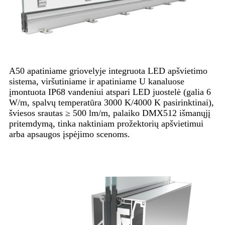
A50 apatiniame griovelyje integruota LED apšvietimo
sistema, viršutiniame ir apatiniame U kanaluose
įmontuota IP68 vandeniui atspari LED juostelė (galia 6
W/m, spalvų temperatūra 3000 K/4000 K pasirinktinai),
šviesos srautas ≥ 500 lm/m, palaiko DMX512 išmanųjį
pritemdymą, tinka naktiniam prožektorių apšvietimui
arba apsaugos įspėjimo scenoms.