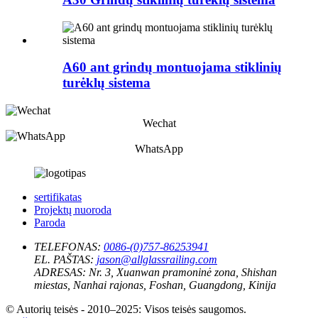
A60 ant grindų montuojama stiklinių
turėklų sistema
Wechat
WhatsApp
sertifikatas
Projektų nuoroda
Paroda
TELEFONAS:
0086-(0)757-86253941
EL. PAŠTAS:
jason@allglassrailing.com
ADRESAS:
Nr. 3, Xuanwan pramoninė zona, Shishan
miestas, Nanhai rajonas, Foshan, Guangdong, Kinija
© Autorių teisės - 2010–2025: Visos teisės saugomos.