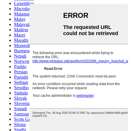
Luxembou..
Macedonian
Malagasy
Malay
Malayalam
Maltese
Maori
Marathi
Mongolian
Burmese
Nepali
Norwegian
Pashto
Persian
Punjabi
Serbian
Sesotho
Sinhala
Slovak
Slovenian
Somali
Samoan
Scots Gaelic
Shona
Sindhi