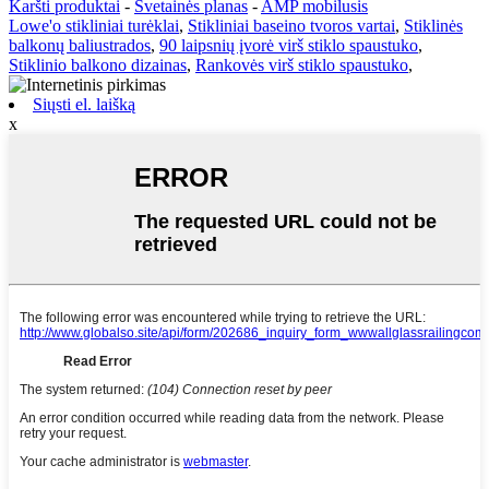
Karšti produktai
-
Svetainės planas
-
AMP mobilusis
Lowe'o stikliniai turėklai
,
Stikliniai baseino tvoros vartai
,
Stiklinės
balkonų baliustrados
,
90 laipsnių įvorė virš stiklo spaustuko
,
Stiklinio balkono dizainas
,
Rankovės virš stiklo spaustuko
,
Siųsti el. laišką
x