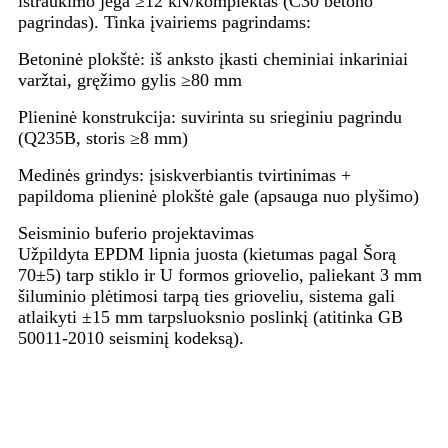
ištraukimo jėga ≥12 kN/komplektas (C30 betono
pagrindas). Tinka įvairiems pagrindams:
Betoninė plokštė: iš anksto įkasti cheminiai inkariniai
varžtai, gręžimo gylis ≥80 mm
Plieninė konstrukcija: suvirinta su srieginiu pagrindu
(Q235B, storis ≥8 mm)
Medinės grindys: įsiskverbiantis tvirtinimas +
papildoma plieninė plokštė gale (apsauga nuo plyšimo)
Seisminio buferio projektavimas
Užpildyta EPDM lipnia juosta (kietumas pagal Šorą
70±5) tarp stiklo ir U formos griovelio, paliekant 3 mm
šiluminio plėtimosi tarpą ties grioveliu, sistema gali
atlaikyti ±15 mm tarpsluoksnio poslinkį (atitinka GB
50011-2010 seisminį kodeksą).