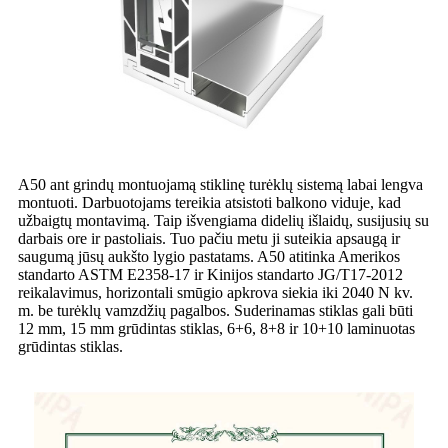
A50 ant grindų montuojamą stiklinę turėklų sistemą labai lengva
montuoti. Darbuotojams tereikia atsistoti balkono viduje, kad
užbaigtų montavimą. Taip išvengiama didelių išlaidų, susijusių su
darbais ore ir pastoliais. Tuo pačiu metu ji suteikia apsaugą ir
saugumą jūsų aukšto lygio pastatams. A50 atitinka Amerikos
standarto ASTM E2358-17 ir Kinijos standarto JG/T17-2012
reikalavimus, horizontali smūgio apkrova siekia iki 2040 N kv.
m. be turėklų vamzdžių pagalbos. Suderinamas stiklas gali būti
12 mm, 15 mm grūdintas stiklas, 6+6, 8+8 ir 10+10 laminuotas
grūdintas stiklas.