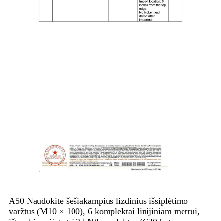
A50 Naudokite šešiakampius lizdinius išsiplėtimo
varžtus (M10 × 100), 6 komplektai linijiniam metrui,