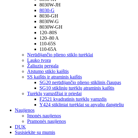
8030W-JH
8030-G
8030-GH
8030W-G
8030W-GH
120–80S
120–80 A
110-65S
110-65A
Nerūdijančio plieno stiklo turėklai
Lauko tvora
Žaliuzių pergala
Atstumo stiklo kaištis
SS kaištis ir atraminis kaištis
SG20 nerūdijančio plieno stiklinis čiaupas
SG10 stiklinių turėklų atraminis kaištis
Turėklų vamzdžiai ir priedai
F2521 kvadratinis turėklų vamzdis
Y424 stikliniai turėklai su apvaliu dangteliu
Naujienos
Įmonės naujienos
Pramonės naujienos
DUK
Susisiekite su mumis