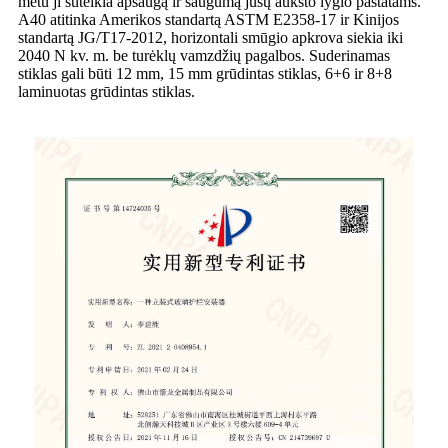
metu ji suteikia apsaugą ir saugumą jūsų aukšto lygio pastatams.
A40 atitinka Amerikos standartą ASTM E2358-17 ir Kinijos
standartą JG/T17-2012, horizontali smūgio apkrova siekia iki
2040 N kv. m. be turėklų vamzdžių pagalbos. Suderinamas
stiklas gali būti 12 mm, 15 mm grūdintas stiklas, 6+6 ir 8+8
laminuotas grūdintas stiklas.