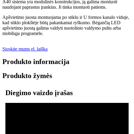
A40 sistema yra modulinės konstrukcijos, ją galima montuoti
naudojant paprastus įrankius. Ji tinka montuoti patiems.
Apšvietimo juosta montuojama po stiklu ir U formos kanalo viduje,
kad stiklo plokštėje būtų pakankamai ryškumo. Bėgančią LED
apšvietimo juostą galima valdyti nuotolinio valdymo pultu arba
mobiliąja programėle.
Siųskite mums el. laišką
Produkto informacija
Produkto žymės
Diegimo vaizdo įrašas