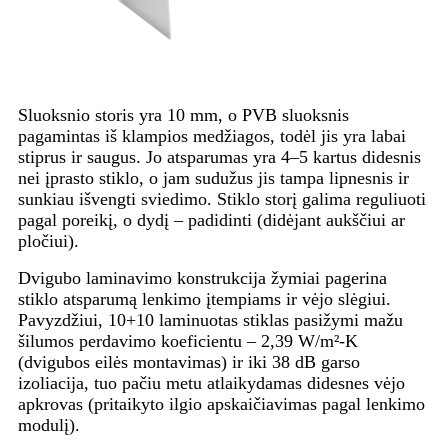
Sluoksnio storis yra 10 mm, o PVB sluoksnis
pagamintas iš klampios medžiagos, todėl jis yra labai
stiprus ir saugus. Jo atsparumas yra 4–5 kartus didesnis
nei įprasto stiklo, o jam sudužus jis tampa lipnesnis ir
sunkiau išvengti sviedimo. Stiklo storį galima reguliuoti
pagal poreikį, o dydį – padidinti (didėjant aukščiui ar
pločiui).
Dvigubo laminavimo konstrukcija žymiai pagerina
stiklo atsparumą lenkimo įtempiams ir vėjo slėgiui.
Pavyzdžiui, 10+10 laminuotas stiklas pasižymi mažu
šilumos perdavimo koeficientu – 2,39 W/m²-K
(dvigubos eilės montavimas) ir iki 38 dB garso
izoliacija, tuo pačiu metu atlaikydamas didesnes vėjo
apkrovas (pritaikyto ilgio apskaičiavimas pagal lenkimo
modulį).