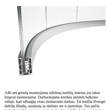
A40 ant grindų montuojama stiklinių turėklų sistema yra labai
lengvai montuojama. Darbuotojams tereikia atsistoti balkono
viduje, kad užbaigtų visus montavimo darbus. Tai leidžia išvengti
didelių išlaidų, susijusių su darbais ore ir pastoliais. Tuo pačiu