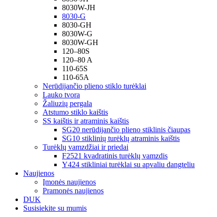
8030W-JH
8030-G
8030-GH
8030W-G
8030W-GH
120–80S
120–80 A
110-65S
110-65A
Nerūdijančio plieno stiklo turėklai
Lauko tvora
Žaliuzių pergala
Atstumo stiklo kaištis
SS kaištis ir atraminis kaištis
SG20 nerūdijančio plieno stiklinis čiaupas
SG10 stiklinių turėklų atraminis kaištis
Turėklų vamzdžiai ir priedai
F2521 kvadratinis turėklų vamzdis
Y424 stikliniai turėklai su apvaliu dangteliu
Naujienos
Įmonės naujienos
Pramonės naujienos
DUK
Susisiekite su mumis