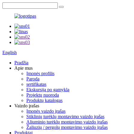
English
Pradžia
Apie mus
Įmonės profilis
Paroda
sertifikatas
Ekskursija po gamyklą
Projektų nuoroda
Produktų katalogas
Vaizdo įrašas
Įmonės vaizdo įrašas
Stiklinių turėklų montavimo vaizdo įrašas
Aliuminio turėklų montavimo vaizdo įrašas
Žaliuzių / pergolų montavimo vaizdo įrašas
Produktai