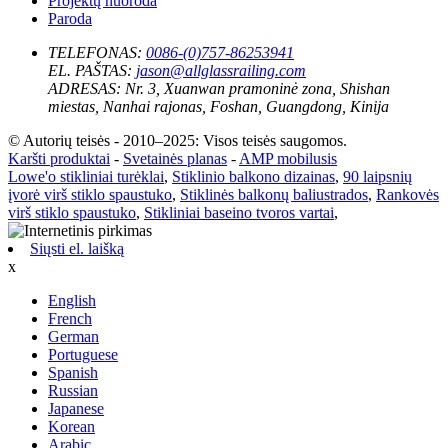
Projektų nuoroda
Paroda
TELEFONAS:
0086-(0)757-86253941
EL. PAŠTAS:
jason@allglassrailing.com
ADRESAS:
Nr. 3, Xuanwan pramoninė zona, Shishan
miestas, Nanhai rajonas, Foshan, Guangdong, Kinija
© Autorių teisės - 2010–2025: Visos teisės saugomos.
Karšti produktai
-
Svetainės planas
-
AMP mobilusis
Lowe'o stikliniai turėklai
,
Stiklinio balkono dizainas
,
90 laipsnių
įvorė virš stiklo spaustuko
,
Stiklinės balkonų baliustrados
,
Rankovės
virš stiklo spaustuko
,
Stikliniai baseino tvoros vartai
,
Siųsti el. laišką
x
English
French
German
Portuguese
Spanish
Russian
Japanese
Korean
Arabic