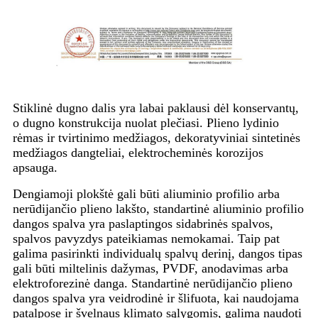
Stiklinė dugno dalis yra labai paklausi dėl konservantų,
o dugno konstrukcija nuolat plečiasi. Plieno lydinio
rėmas ir tvirtinimo medžiagos, dekoratyviniai sintetinės
medžiagos dangteliai, elektrocheminės korozijos
apsauga.
Dengiamoji plokštė gali būti aliuminio profilio arba
nerūdijančio plieno lakšto, standartinė aliuminio profilio
dangos spalva yra paslaptingos sidabrinės spalvos,
spalvos pavyzdys pateikiamas nemokamai. Taip pat
galima pasirinkti individualų spalvų derinį, dangos tipas
gali būti miltelinis dažymas, PVDF, anodavimas arba
elektroforezinė danga. Standartinė nerūdijančio plieno
dangos spalva yra veidrodinė ir šlifuota, kai naudojama
patalpose ir švelnaus klimato sąlygomis, galima naudoti