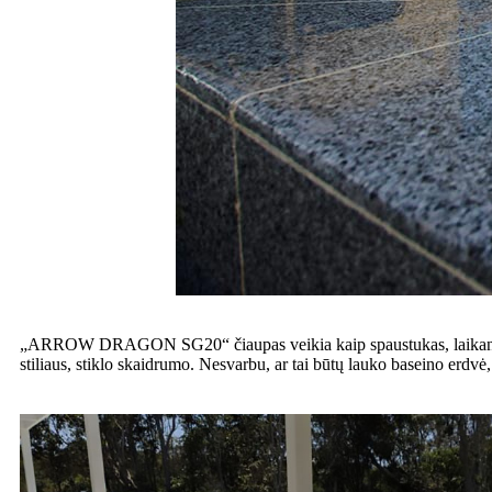
„ARROW DRAGON SG20“ čiaupas veikia kaip spaustukas, laikantis sti
stiliaus, stiklo skaidrumo. Nesvarbu, ar tai būtų lauko baseino erdvė,