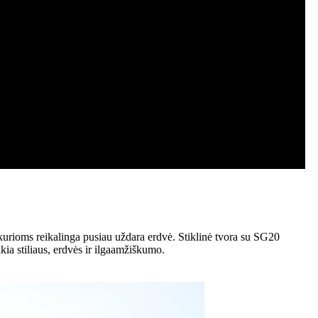
ioms reikalinga pusiau uždara erdvė. Stiklinė tvora su SG20
ia stiliaus, erdvės ir ilgaamžiškumo.