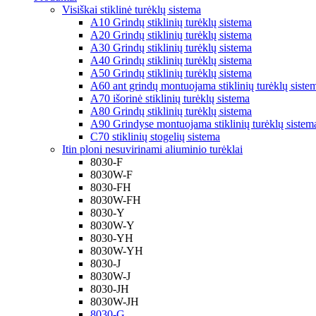
Visiškai stiklinė turėklų sistema
A10 Grindų stiklinių turėklų sistema
A20 Grindų stiklinių turėklų sistema
A30 Grindų stiklinių turėklų sistema
A40 Grindų stiklinių turėklų sistema
A50 Grindų stiklinių turėklų sistema
A60 ant grindų montuojama stiklinių turėklų siste
A70 išorinė stiklinių turėklų sistema
A80 Grindų stiklinių turėklų sistema
A90 Grindyse montuojama stiklinių turėklų sistem
C70 stiklinių stogelių sistema
Itin ploni nesuvirinami aliuminio turėklai
8030-F
8030W-F
8030-FH
8030W-FH
8030-Y
8030W-Y
8030-YH
8030W-YH
8030-J
8030W-J
8030-JH
8030W-JH
8030-G