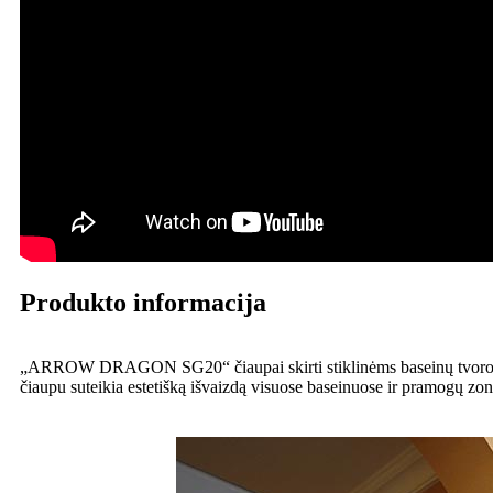
Produkto informacija
„ARROW DRAGON SG20“ čiaupai skirti stiklinėms baseinų tvoroms, 
čiaupu suteikia estetišką išvaizdą visuose baseinuose ir pramogų zon