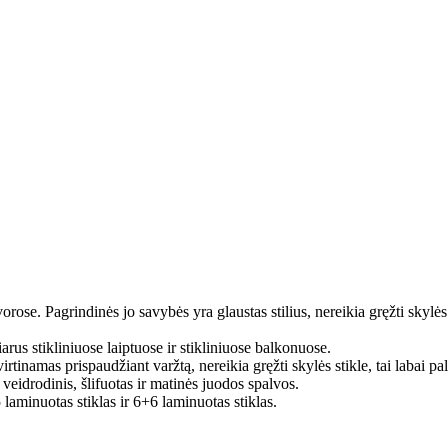
orose. Pagrindinės jo savybės yra glaustas stilius, nereikia gręžti skylė
arus stikliniuose laiptuose ir stikliniuose balkonuose.
irtinamas prispaudžiant varžtą, nereikia gręžti skylės stikle, tai labai
eidrodinis, šlifuotas ir matinės juodos spalvos.
 laminuotas stiklas ir 6+6 laminuotas stiklas.