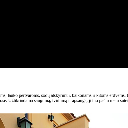
lauko pertvaroms, sodų atskyrimui, balkonams ir kitoms erdvėms, kur
ose. Užtikrindama saugumą, tvirtumą ir apsaugą, ji tuo pačiu metu suteik