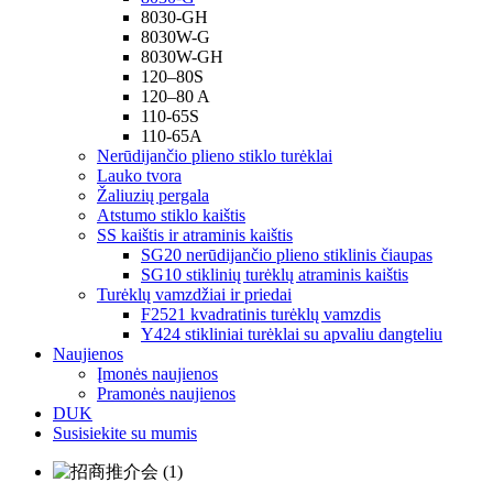
8030-GH
8030W-G
8030W-GH
120–80S
120–80 A
110-65S
110-65A
Nerūdijančio plieno stiklo turėklai
Lauko tvora
Žaliuzių pergala
Atstumo stiklo kaištis
SS kaištis ir atraminis kaištis
SG20 nerūdijančio plieno stiklinis čiaupas
SG10 stiklinių turėklų atraminis kaištis
Turėklų vamzdžiai ir priedai
F2521 kvadratinis turėklų vamzdis
Y424 stikliniai turėklai su apvaliu dangteliu
Naujienos
Įmonės naujienos
Pramonės naujienos
DUK
Susisiekite su mumis