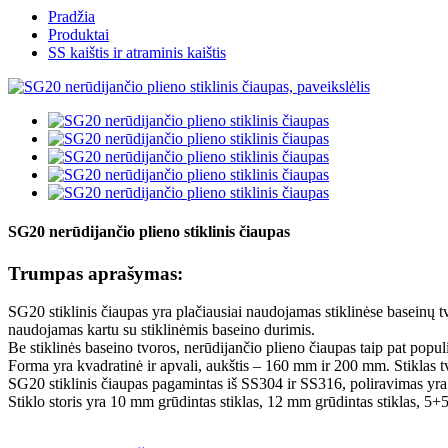
Pradžia
Produktai
SS kaištis ir atraminis kaištis
SG20 nerūdijančio plieno stiklinis čiaupas
Trumpas aprašymas:
SG20 stiklinis čiaupas yra plačiausiai naudojamas stiklinėse baseinų tv
naudojamas kartu su stiklinėmis baseino durimis.
Be stiklinės baseino tvoros, nerūdijančio plieno čiaupas taip pat populi
Forma yra kvadratinė ir apvali, aukštis – 160 mm ir 200 mm. Stiklas tv
SG20 stiklinis čiaupas pagamintas iš SS304 ir SS316, poliravimas yra v
Stiklo storis yra 10 mm grūdintas stiklas, 12 mm grūdintas stiklas, 5+5