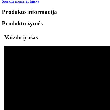
Siųskite mums el. laišką
Produkto informacija
Produkto žymės
Vaizdo įrašas