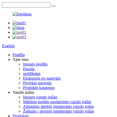
English
Pradžia
Apie mus
Įmonės profilis
Paroda
sertifikatas
Ekskursija po gamyklą
Projektų nuoroda
Produktų katalogas
Vaizdo įrašas
Įmonės vaizdo įrašas
Stiklinių turėklų montavimo vaizdo įrašas
Aliuminio turėklų montavimo vaizdo įrašas
Žaliuzių / pergolų montavimo vaizdo įrašas
Produktai