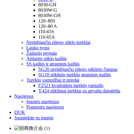
8030-GH
8030W-G
8030W-GH
120–80S
120–80 A
110-65S
110-65A
Nerūdijančio plieno stiklo turėklai
Lauko tvora
Žaliuzių pergala
Atstumo stiklo kaištis
SS kaištis ir atraminis kaištis
SG20 nerūdijančio plieno stiklinis čiaupas
SG10 stiklinių turėklų atraminis kaištis
Turėklų vamzdžiai ir priedai
F2521 kvadratinis turėklų vamzdis
Y424 stikliniai turėklai su apvaliu dangteliu
Naujienos
Įmonės naujienos
Pramonės naujienos
DUK
Susisiekite su mumis