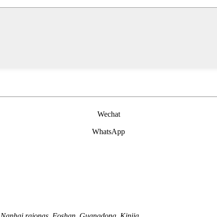
Wechat
WhatsApp
 Nanhai rajonas, Foshan, Guangdong, Kinija