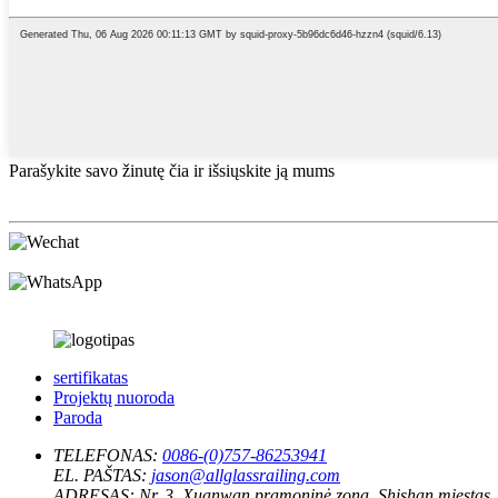
Parašykite savo žinutę čia ir išsiųskite ją mums
sertifikatas
Projektų nuoroda
Paroda
TELEFONAS:
0086-(0)757-86253941
EL. PAŠTAS:
jason@allglassrailing.com
ADRESAS:
Nr. 3, Xuanwan pramoninė zona, Shishan miestas,