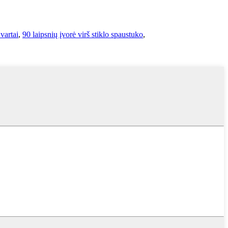
 vartai
,
90 laipsnių įvorė virš stiklo spaustuko
,