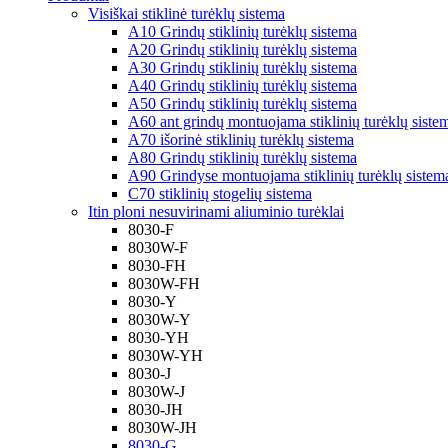
Visiškai stiklinė turėklų sistema
A10 Grindų stiklinių turėklų sistema
A20 Grindų stiklinių turėklų sistema
A30 Grindų stiklinių turėklų sistema
A40 Grindų stiklinių turėklų sistema
A50 Grindų stiklinių turėklų sistema
A60 ant grindų montuojama stiklinių turėklų siste
A70 išorinė stiklinių turėklų sistema
A80 Grindų stiklinių turėklų sistema
A90 Grindyse montuojama stiklinių turėklų sistem
C70 stiklinių stogelių sistema
Itin ploni nesuvirinami aliuminio turėklai
8030-F
8030W-F
8030-FH
8030W-FH
8030-Y
8030W-Y
8030-YH
8030W-YH
8030-J
8030W-J
8030-JH
8030W-JH
8030-G