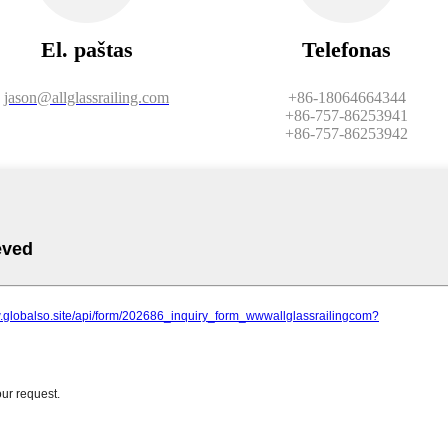
El. paštas
Telefonas
jason@allglassrailing.com
+86-18064664344
+86-757-86253941
+86-757-86253942