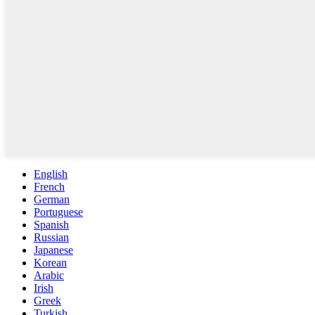
English
French
German
Portuguese
Spanish
Russian
Japanese
Korean
Arabic
Irish
Greek
Turkish